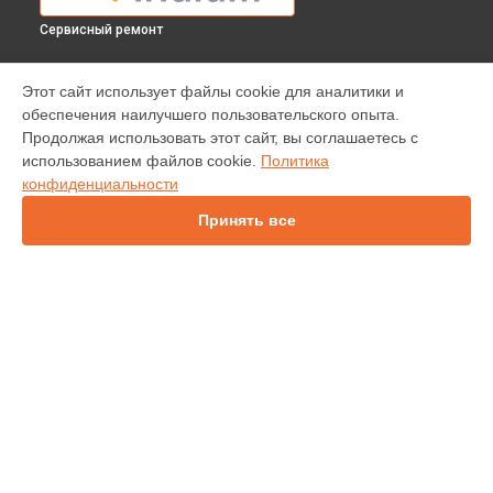
Сервисный ремонт
МОДЕЛИ
Этот сайт использует файлы cookie для аналитики и
обеспечения наилучшего пользовательского опыта.
9575 Extreme
Продолжая использовать этот сайт, вы соглашаетесь с
использованием файлов cookie.
Политика
СТРАНИЦЫ
конфиденциальности
Гарантия
Принять все
Доставка
Контакты
Карта сайта
КОНТАКТЫ
+7 (800) 350-44-53
Ежедневно с 09:00 до 21:00
г. Иркутск, улица Чехова, 19
info@servicecenter-iridium.ru
Политика конфиденциальности